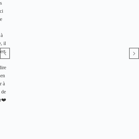
s
ci
re
 à
, il
ert
dire
ien
r à
 de
ur❤️