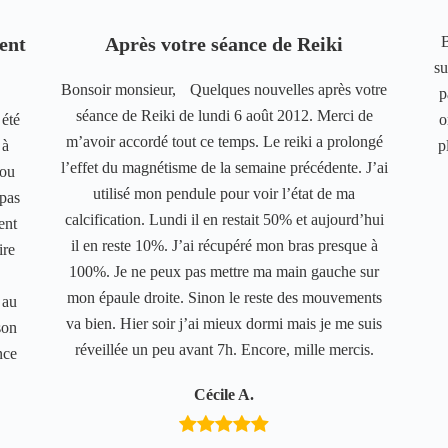
ient
Après votre séance de Reiki
su
Bonsoir monsieur, Quelques nouvelles après votre
p
séance de Reiki de lundi 6 août 2012. Merci de
été
o
m’avoir accordé tout ce temps. Le reiki a prolongé
 à
p
l’effet du magnétisme de la semaine précédente. J’ai
 ou
utilisé mon pendule pour voir l’état de ma
 pas
calcification. Lundi il en restait 50% et aujourd’hui
ent
il en reste 10%. J’ai récupéré mon bras presque à
ire
100%. Je ne peux pas mettre ma main gauche sur
mon épaule droite. Sinon le reste des mouvements
 au
va bien. Hier soir j’ai mieux dormi mais je me suis
son
réveillée un peu avant 7h. Encore, mille mercis.
nce
Cécile A.